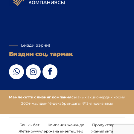
Бизди ээрчи!
Биздин соц. тармак
Мамлекеттик лизинг компаниясы
ачык акционердик коому
2024-жылдын 16-декабрындагы № 3-лицензиясы
Башкы бет
Компания жөнүндө
Продукттар
Жеткирүүчүлөр жана өнөктөштөр
Жаңылыктар