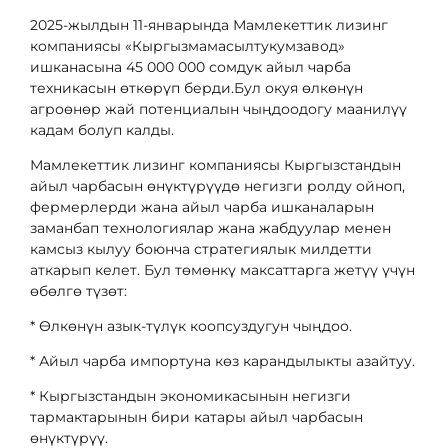
2025-жылдын 11-январында Мамлекеттик лизинг
компаниясы «Кыргызмамасылтукумзавод»
ишканасына 45 000 000 сомдук айыл чарба
техникасын өткөрүп берди.Бул окуя өлкөнүн
агроөнөр жай потенциалын чыңдоодогу маанилүү
кадам болуп калды.
Мамлекеттик лизинг компаниясы Кыргызстандын
айыл чарбасын өнүктүрүүдө негизги ролду ойноп,
фермерлерди жана айыл чарба ишканаларын
заманбап технологиялар жана жабдуулар менен
камсыз кылуу боюнча стратегиялык милдетти
аткарып келет. Бул төмөнкү максаттарга жетүү үчүн
өбөлгө түзөт:
* Өлкөнүн азык-түлүк коопсуздугун чыңдоо.
* Айыл чарба импортуна көз карандылыкты азайтуу.
* Кыргызстандын экономикасынын негизги
тармактарынын бири катары айыл чарбасын
өнүктүрүү.