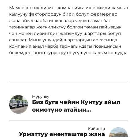
Мамлекеттик лизинг компанияга ишенимди камсыз
кылуучу факторлордун бири болуп фермерлер
жана айыл чарба ишканалары үчүн заманбап
техникалар жеткиликтүү болгон төмөн пайыздык
чен менен лизингдин жагымдуу шарттары болуп
саналат. Мына ушундай шарттардын аркасында
компания айыл чарба тармагындагы позициясын
бекемдеп, анын туруктуу өнүгүшүнө салым кошууда
Мурунку
Биз буга чейин Кунтуу айыл
өкмөтүнө атайын
техникаларды өткөрүп
бергенбиз
Кийинки
Урматтуу өнөктөштөр жана