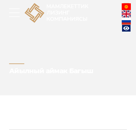
Айылный аймак Багыш