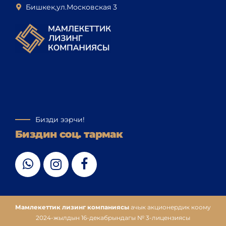
Бишкек,ул.Московская 3
Бизди ээрчи!
Биздин соц. тармак
Мамлекеттик лизинг компаниясы
ачык акционердик коому
2024-жылдын 16-декабрындагы № 3-лицензиясы