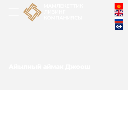
Айылный аймак Джоош