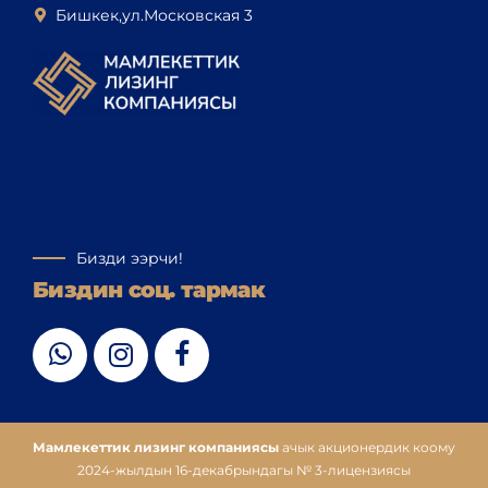
Бишкек,ул.Московская 3
Бизди ээрчи!
Биздин соц. тармак
Мамлекеттик лизинг компаниясы
ачык акционердик коому
2024-жылдын 16-декабрындагы № 3-лицензиясы