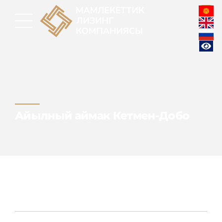
Айылный аймак Кетмен-Добо