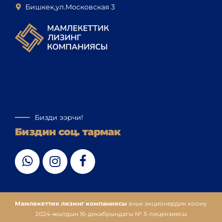
Бишкек,ул.Московская 3
Бизди ээрчи!
Биздин соц. тармак
Мамлекеттик лизинг компаниясы
ачык акционердик коому
2024-жылдын 16-декабрындагы № 3-лицензиясы