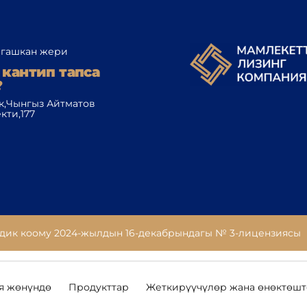
гашкан жери
 кантип тапса
?
к,Чынгыз Айтматов
кти,177
дик коому 2024-жылдын 16-декабрындагы № 3-лицензиясы
я жөнүндө
Продукттар
Жеткирүүчүлөр жана өнөктөш