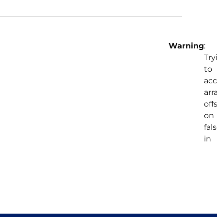
Warning
:
Try
to
acc
arr
off
on
fal
in