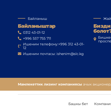
Байланыш
Жай
Байланыштар
Бизди
болот
0312 43-01-12
Бишке
+996 557 755 711
проспе
Ишеним телефону:+996 312 43-01-
12
Ишеним почтасы: ishenim@slc.kg
Мамлекеттик лизинг компаниясы
ачык акционер
Башкы бет
Компани