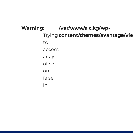
Warning
:
/var/www/slc.kg/wp-
Trying
content/themes/avantage/vi
to
access
array
offset
on
false
in