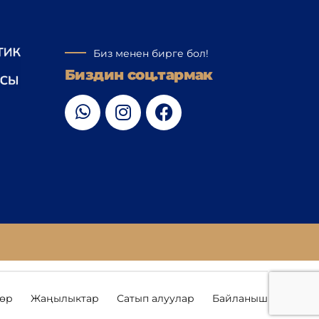
Биз менен бирге бол!
Биздин соц.тармак
төр
Жаңылыктар
Сатып алуулар
Байланыш