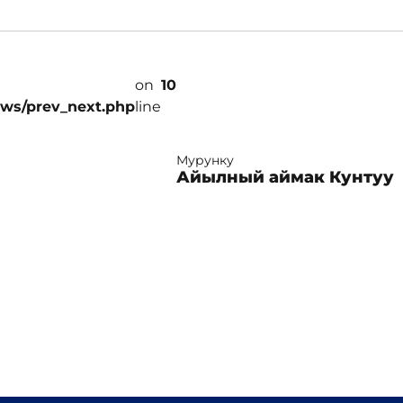
on
10
ews/prev_next.php
line
Мурунку
Айылный аймак Кунтуу